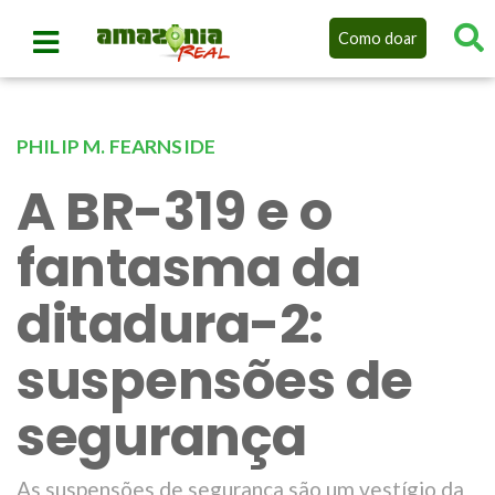
Como doar
PHILIP M. FEARNSIDE
A BR-319 e o
fantasma da
ditadura-2:
suspensões de
segurança
As suspensões de segurança são um vestígio da