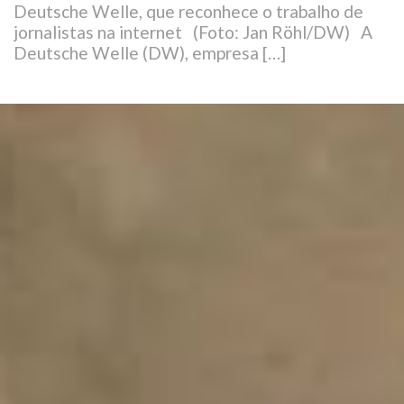
Deutsche Welle, que reconhece o trabalho de
jornalistas na internet (Foto: Jan Röhl/DW) A
Deutsche Welle (DW), empresa […]